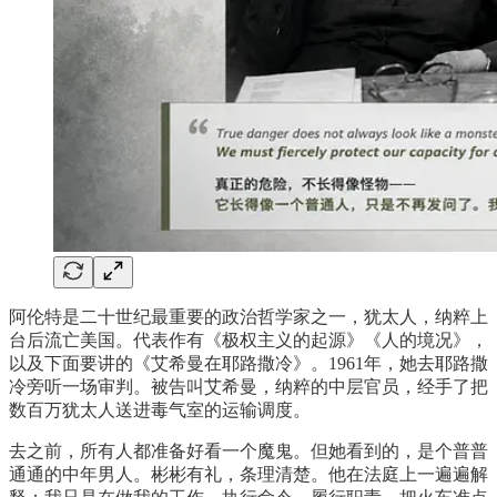
阿伦特是二十世纪最重要的政治哲学家之一，犹太人，纳粹上
台后流亡美国。代表作有《极权主义的起源》《人的境况》，
以及下面要讲的《艾希曼在耶路撒冷》。1961年，她去耶路撒
冷旁听一场审判。被告叫艾希曼，纳粹的中层官员，经手了把
数百万犹太人送进毒气室的运输调度。
去之前，所有人都准备好看一个魔鬼。但她看到的，是个普普
通通的中年男人。彬彬有礼，条理清楚。他在法庭上一遍遍解