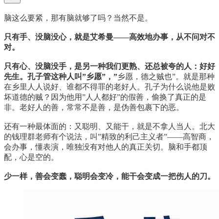
脑这么要紧，那有脑就够了吗？当然不是。
只有手、没脑没心，就是艾希曼——高效地办事，从不问对不
对。
只有心、没脑没手，是另一种我们更熟、还总被夸的人：好好
先生。孔子管这种人叫”乡愿”，”
乡愿，德之贼也”。就是那种
在乡里人人说好、谁都不得罪的老好人。孔子为什么说他是败
坏道德的贼？因为他用”人人都好”的假善，偷换了真正的是
非。老好人的善，常常不是善，是伪善包裹下的恶。
还有一种最体面的：又聪明、又能干，就是不拿人当人。北大
的钱理群老师有个说法，叫”精致的利己主义者”——高智商，
会办事，懂表演，唯独没有对他人的真正关切。脑和手都顶
配，心是空的。
少一样，善会变蠢，聪明会变冷，能干会变成一把伤人的刀。