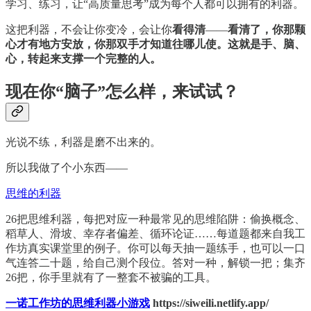
学习、练习，让“高质量思考”成为每个人都可以拥有的利器。
这把利器，不会让你变冷，会让你
看得清
——
看清了，你那颗
心才有地方安放，你那双手才知道往哪儿使。这就是手、脑、
心，转起来支撑一个完整的人。
现在你“脑子”怎么样，来试试？
光说不练，利器是磨不出来的。
所以我做了个小东西——
思维的利器
26把思维利器，每把对应一种最常见的思维陷阱：偷换概念、
稻草人、滑坡、幸存者偏差、循环论证……每道题都来自我工
作坊真实课堂里的例子。你可以每天抽一题练手，也可以一口
气连答二十题，给自己测个段位。答对一种，解锁一把；集齐
26把，你手里就有了一整套不被骗的工具。
一诺工作坊的思维利器小游戏
https://siweili.netlify.app/