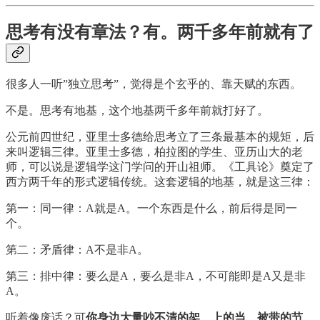
思考有没有章法？有。两千多年前就有了
很多人一听”独立思考”，觉得是个玄乎的、靠天赋的东西。
不是。思考有地基，这个地基两千多年前就打好了。
公元前四世纪，亚里士多德给思考立了三条最基本的规矩，后
来叫逻辑三律。亚里士多德，柏拉图的学生、亚历山大的老
师，可以说是逻辑学这门学问的开山祖师。《工具论》奠定了
西方两千年的形式逻辑传统。这套逻辑的地基，就是这三律：
第一：同一律：A就是A。一个东西是什么，前后得是同一
个。
第二：矛盾律：A不是非A。
第三：排中律：要么是A，要么是非A，不可能即是A又是非
A。
听着像废话？可
你身边大量吵不清的架、上的当、被带的节