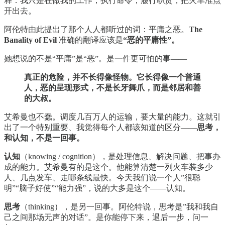
释：我只是在做我的工作，执行命令，履行职责，把火车准点
开出去。
阿伦特由此提出了那个人人都听过的词：平庸之恶。
The
Banality of Evil
准确的翻译应该是
“恶的平庸性”。
她想说的不是“平庸”是“恶”。是一件更可怕的事——
真正的危险，并不长得像怪物。它长得像一个普通
人，恶的呈现形式，不是长牙舞爪，而是邻居和善
的大叔。
艾希曼也不蠢。调度几百万人的运输，要大量的能力。这就引
出了一个特别重要、我觉得每个人都该知道的区分——
思考，
和认知，不是一回事。
认知
（knowing / cognition），是处理信息、解决问题、把事办
成的能力。艾希曼有的是这个。他能算清楚一列火车装多少
人、几点发车、走哪条线最快。今天我们说一个人”很聪
明”“脑子好使”“能力强”，说的大多是这个——认知。
思考
（thinking），是另一回事。阿伦特说，思考是”我和我自
己之间那场无声的对话”。是你能停下来，退后一步，问一