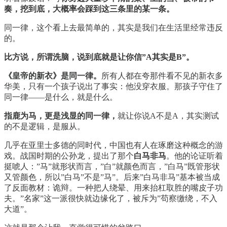
奏，挖到底，大概率会踩到这三条里的某一条。
同一律，这个看上去最简单的，其实是我们在生活里经常违反
的。
比方说，所谓洗脑，说到底就是让你信”A其实是B”。
《皇帝的新衣》是同一律。
所有人都在夸那件看不见的新衣多
华美，只有一个孩子说出了事实：他没穿衣服。那孩子守住了
同一律——是什么，就是什么。
指鹿为马，更是浅显的同一律，
就让你说A不是A，其实测试
的不是逻辑，是服从。
几乎在亚里士多德的同时代，中国也有人在琢磨这种概念的游
戏。战国时期的公孙龙，提出了那个
白马非马
。他的论证听着
挺唬人：”马”就形状而言，”白”就颜色而言，”白马”既管形状
又管颜色，所以”白马”不是”马”。后来”白马非马”基本被当成
了反面教材：诡辩。一种把人绕晕、用来抬杠取胜的嘴皮子功
夫。”名家”这一派很快就边缘化了，被斥为”苟察缴绕，不入
大道”。