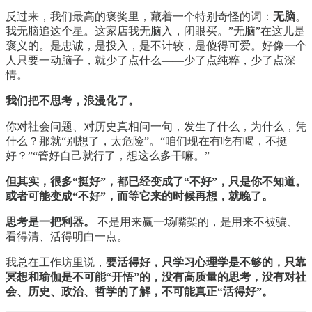
反过来，我们最高的褒奖里，藏着一个特别奇怪的词：
无脑
。
我无脑追这个星。这家店我无脑入，闭眼买。”无脑”在这儿是
褒义的。是忠诚，是投入，是不计较，是傻得可爱。好像一个
人只要一动脑子，就少了点什么——少了点纯粹，少了点深
情。
我们把不思考，浪漫化了。
你对社会问题、对历史真相问一句，发生了什么，为什么，凭
什么？那就“别想了，太危险”。“咱们现在有吃有喝，不挺
好？”“管好自己就行了，想这么多干嘛。”
但其实，很多“挺好”，都已经变成了“不好”，只是你不知道。
或者可能变成“不好”，而等它来的时候再想，就晚了。
思考是一把利器。
不是用来赢一场嘴架的，是用来不被骗、
看得清、活得明白一点。
我总在工作坊里说，
要活得好，只学习心理学是不够的，只靠
冥想和瑜伽是不可能“开悟”的，没有高质量的思考，没有对社
会、历史、政治、哲学的了解，不可能真正“活得好”。